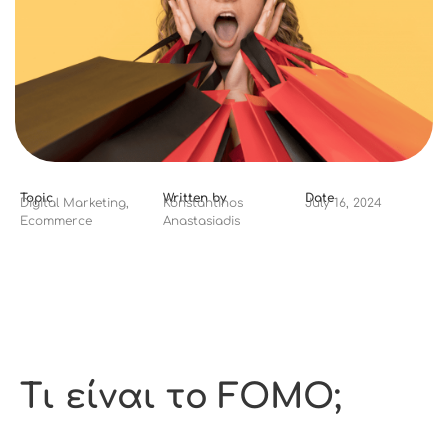
Topic
Written by
Date
Digital Marketing
,
Konstantinos
July 16, 2024
Ecommerce
Anastasiadis
Τι είναι το FOMO;