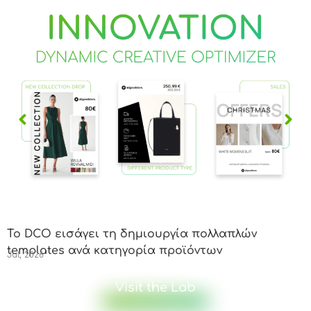
Το DCO εισάγει τη δημιουργία πολλαπλών
Ο
templates ανά κατηγορία προϊόντων
P
Jul, 2026
J
Visit the Lab