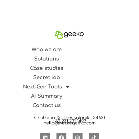
Who we are
Solutions
Case studies
Secret lab
Next-Gen Tools
AI Summary
Contact us
Chalkeon 15, Thessaloniki, 54631
+30 231 231 1493
hello@wearegeeko.com