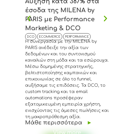
Αύξηση κατά 387% στα
+45% 
έσοδα της MILENA by
Anton
PARIS με Performance
Bouti
Marketing & DCO
Drive
DCO
ECOMMERCE
PERFORMANCE
DCO
EC
Η συνεργασία με την MILENA by
Η συνεργ
PARIS ανέδειξε την αξία των
Concept
δεδομένων και του συντονισμού
σημασία
καναλιών στη μόδα και τα εσώρουχα.
δεδομέν
Μέσω δομημένης στρατηγικής,
προϊόντω
βελτιστοποίησης καμπανιών και
προηγμέ
επικοινωνίας σε όλο το funnel,
και η β
αυξήσαμε τις επιδόσεις. Τα DCO, το
εκτόξευσ
Μάθε 
custom tracking και τα email
automations προσέφεραν
εξατομικευμένη εμπειρία χρήστη,
ενισχύοντας τις άμεσες πωλήσεις και
τη μακροπρόθεσμη αξία.
Μάθε περισσότερα
►
View more