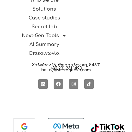
Who we are
Solutions
Case studies
Secret lab
Next-Gen Tools
AI Summary
Επικοινωνία
Χαλκέων 15, Θεσσαλονίκη, 54631
+30 231 231 1493
hello@wearegeeko.com