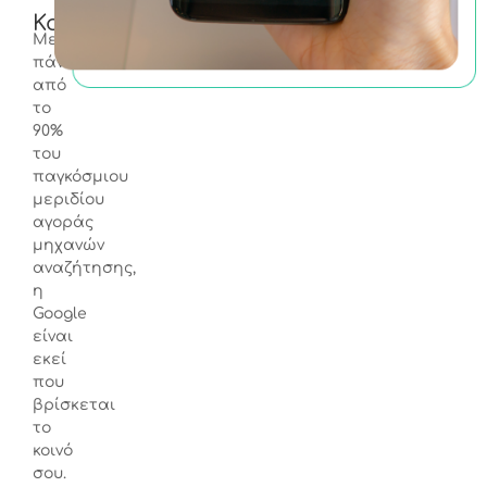
Κοινού
Με
πάνω
από
το
90%
του
παγκόσμιου
μεριδίου
αγοράς
μηχανών
αναζήτησης,
η
Google
είναι
εκεί
που
βρίσκεται
το
κοινό
σου.