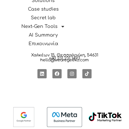
Solutions
Case studies
Secret lab
Next-Gen Tools
AI Summary
Επικοινωνία
Χαλκέων 15, Θεσσαλονίκη, 54631
+30 231 231 1493
hello@wearegeeko.com