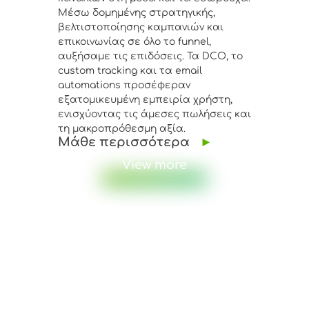
Μέσω δομημένης στρατηγικής,
προϊόντω
βελτιστοποίησης καμπανιών και
προηγμέ
επικοινωνίας σε όλο το funnel,
και η β
αυξήσαμε τις επιδόσεις. Τα DCO, το
εκτόξευσ
Μάθε 
custom tracking και τα email
automations προσέφεραν
εξατομικευμένη εμπειρία χρήστη,
ενισχύοντας τις άμεσες πωλήσεις και
τη μακροπρόθεσμη αξία.
Μάθε περισσότερα
►
View more