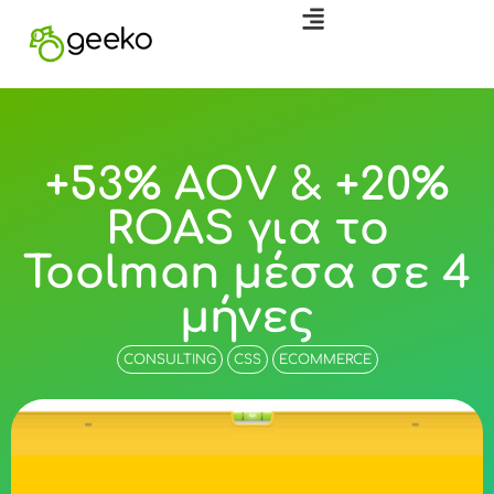
+53% AOV & +20%
ROAS για το
Toolman μέσα σε 4
μήνες
CONSULTING
CSS
ECOMMERCE