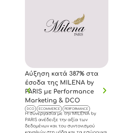
Αύξηση κατά 387% στα
+45% 
έσοδα της MILENA by
Anton
PARIS με Performance
Bouti
Marketing & DCO
Drive
DCO
ECOMMERCE
PERFORMANCE
DCO
EC
Η συνεργασία με την MILENA by
Η συνεργ
PARIS ανέδειξε την αξία των
Concept
δεδομένων και του συντονισμού
σημασία
καναλιών στη μόδα και τα εσώρουχα.
δεδομέν