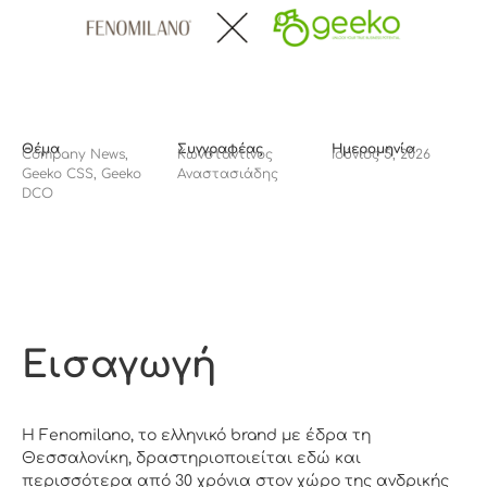
Θέμα
Συγγραφέας
Ημερομηνία
Company News
,
Κωνσταντίνος
Ιούνιος 5, 2026
Geeko CSS
,
Geeko
Αναστασιάδης
DCO
Εισαγωγή
Η Fenomilano, το ελληνικό brand με έδρα τη
Θεσσαλονίκη, δραστηριοποιείται εδώ και
περισσότερα από 30 χρόνια στον χώρο της ανδρικής