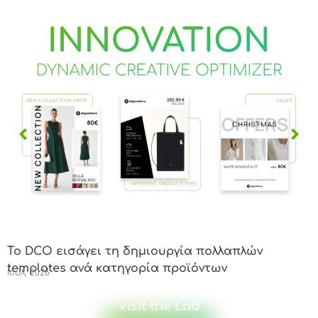
Το DCO εισάγει τη δημιουργία πολλαπλών
Ο
templates ανά κατηγορία προϊόντων
P
Ιούλ, 2026
Ι
Visit the Lab