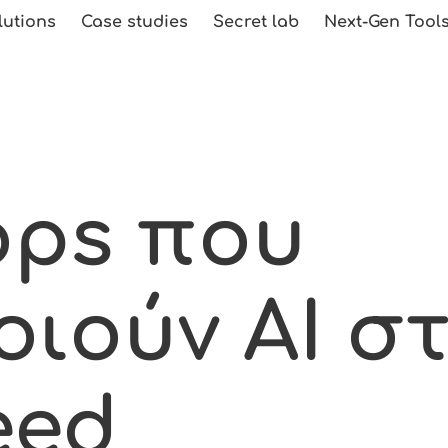
lutions
Case studies
Secret lab
Next-Gen Tool
ops που
ιούν AI σ
eed